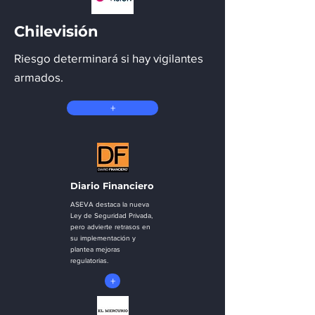
Chilevisión
Riesgo determinará si hay vigilantes
armados.
+
Diario Financiero
ASEVA destaca la nueva
Ley de Seguridad Privada,
pero advierte retrasos en
su implementación y
plantea mejoras
regulatorias.
+